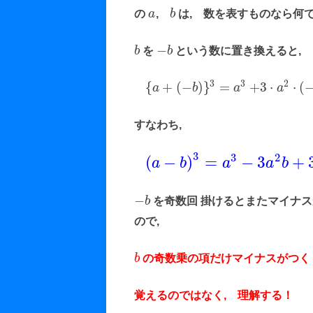
の
a
,
b
は, 数を表すものなら何で
−
b
を
b
という数に置き換えると,
3
3
2
{
+
(
−
)
}
=
+
3
⋅
⋅
(
a
b
a
a
すなわち,
3
3
2
(
−
)
=
−
3
+
a
b
a
a
b
−
b
を奇数回 掛けるとまたマイナ
ので,
b
の奇数乗の項だけマイナスがつく
覚えるのではなく, 理解する！