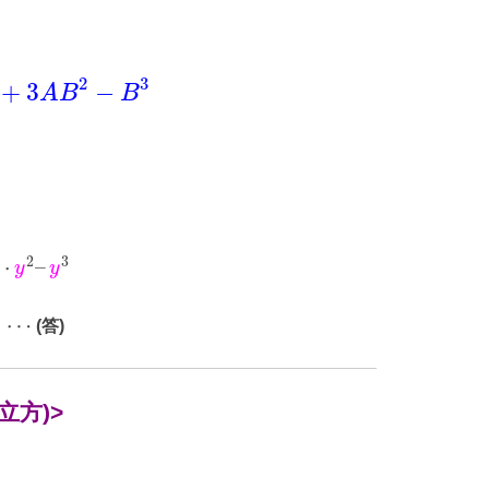
2
3
+
3
−
A
B
B
2
3
⋅
–
y
y
⋯
(答)
立方)>