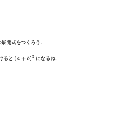
テスト 20-1
テスト 20-2
2
テスト 21-1
テスト 21-2
 の展開式をつくろう.
3
(
+
)
けると
a
b
になるね.
ス