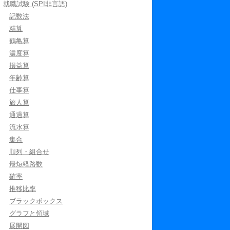
就職試験 (SPI非言語)
記数法
精算
鶴亀算
濃度算
損益算
年齢算
仕事算
旅人算
通過算
流水算
集合
順列・組合せ
最短経路数
確率
推移比率
ブラックボックス
グラフと領域
展開図