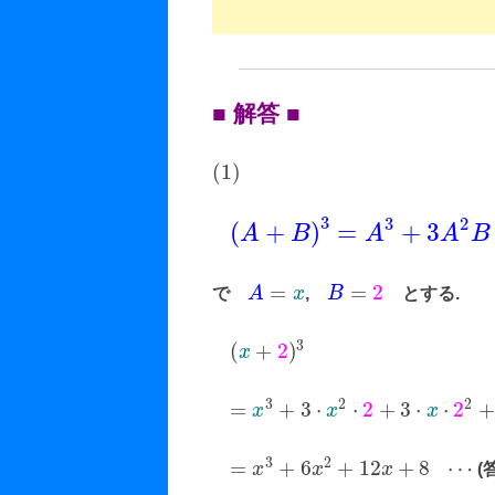
■ 解答 ■
(
1
)
3
3
2
(
+
)
=
+
3
A
B
A
A
B
=
=
2
で
A
x
,
B
とする.
3
(
+
2
)
x
2
3
2
=
+
3
⋅
⋅
2
+
3
⋅
⋅
2
+
x
x
x
3
2
=
+
6
+
12
+
8
⋯
x
x
x
(