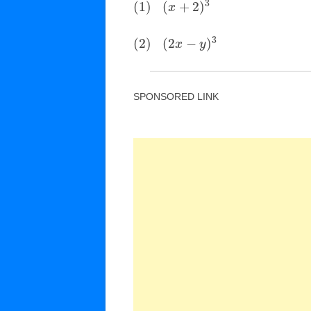
3
(
1
)
(
+
2
)
x
3
(
2
)
(
2
−
)
x
y
SPONSORED LINK