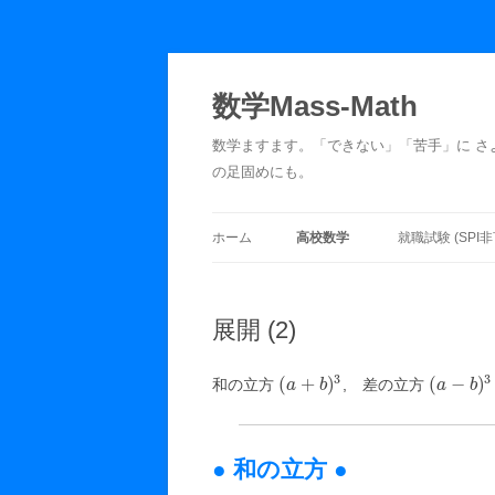
数学Mass-Math
数学ますます。「できない」「苦手」に さよう
の足固めにも。
ホーム
高校数学
就職試験 (SPI非
展開 (1)
記数法
展開 (2)
展開 (2)
精算
展開 (3)
鶴亀算
3
3
(
+
)
(
−
)
和の立方
, 差の立方
a
b
a
b
因数分解 (1)
濃度算
● 和の立方 ●
因数分解 (2)
損益算