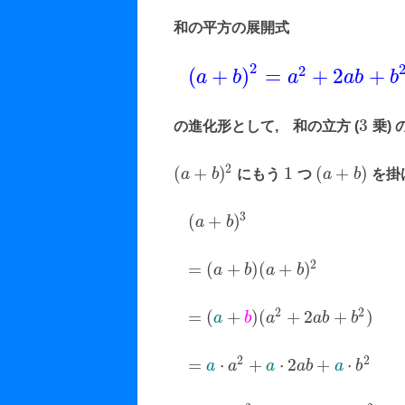
因数分解 (3)
年齢算
和の平方の展開式
因数分解 (4)
仕事算
2
2
(
+
)
=
+
2
+
a
b
a
a
b
b
因数分解 (5)
旅人算
3
因数分解 (6)
通過算
の進化形として, 和の立方 (
乗)
流水算
2
(
+
)
1
(
+
)
a
b
にもう
つ
a
b
を掛
集合
3
(
+
)
a
b
順列・組合せ
2
=
(
+
)
(
+
)
a
b
a
b
最短経路数
確率
2
2
=
(
+
)
(
+
2
+
)
a
b
a
a
b
b
推移比率
2
2
=
⋅
+
⋅
2
+
⋅
a
a
a
a
b
a
b
ブラックボック