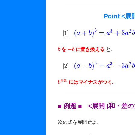
Point <
3
3
2
(
+
)
=
+
3
[
1
]
a
b
a
a
b
−
b
を
b
に置き換える
と,
3
3
2
(
−
)
=
−
3
[
2
]
a
b
a
a
b
奇
数
b
にはマイナスがつく.
■ 例題 ■ <展開 (和・差の
次の式を展開せよ.