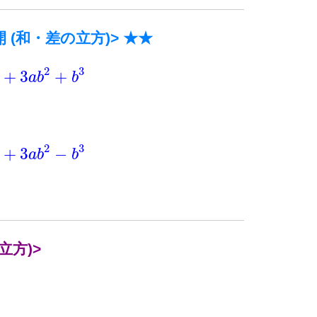
展開 (和・差の立方)> ★★
2
3
+
3
+
a
b
b
2
3
+
3
−
a
b
b
立方)>