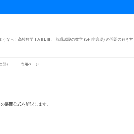
なら！高校数学ⅠAⅡBⅢ, 就職試験の数学 (SPI非言語) の問題の解き方
コ
ン
言語)
専用ページ
テ
ン
ツ
CIS専用
へ
ス
キ
KG専用
テスト 18-1
ッ
プ
TU専用
テスト 18-2
の展開公式を解説します.
テスト 19-1
テスト 19-2