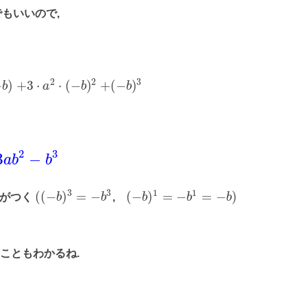
もいいので,
2
2
3
−
)
+
3
⋅
⋅
(
−
)
+
(
−
)
b
a
b
b
2
3
3
−
a
b
b
3
3
1
1
(
(
−
)
=
−
(
−
)
=
−
=
−
)
スがつく
b
b
,
b
b
b
こともわかるね.