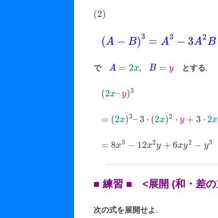
(
2
)
3
3
2
(
−
)
=
−
3
A
B
A
A
B
=
2
=
で
A
x
,
B
y
とする.
3
(
2
–
)
x
y
3
2
=
(
2
)
–
3
⋅
(
2
)
⋅
+
3
⋅
2
x
x
y
x
3
2
2
3
=
8
−
12
+
6
−
x
x
y
x
y
y
■ 練習 ■ <展開 (和・差の
次の式を展開せよ.