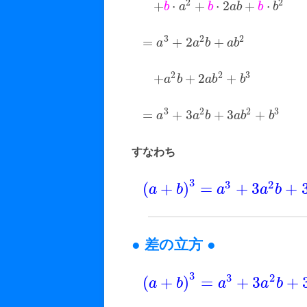
2
2
+
⋅
+
⋅
2
+
⋅
b
a
b
a
b
b
b
グラフと領域
3
2
2
=
+
2
+
展開図
a
a
b
a
b
切断面
2
2
3
+
+
2
+
a
b
a
b
b
命題
3
2
2
3
=
+
3
+
3
+
a
a
b
a
b
b
推論
すなわち
構造的把握力検
SPI 学習法
3
3
2
(
+
)
=
+
3
+
a
b
a
a
b
● 差の立方 ●
3
3
2
(
+
)
=
+
3
+
a
b
a
a
b