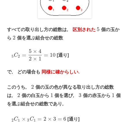
5
すべての取り出し方の総数は,
区別された
個の玉か
2
ら
個を選ぶ組合せの総数
5
×
4
=
=
10
C
[通り]
5
2
2
×
1
で, どの場合も
同様に確からしい
.
2
このうち,
個の玉の色が異なる取り出し方の総数
2
1
3
1
は,
個の白玉から
個を選び,
個の赤玉から
個
を選ぶ組合せの総数であり,
×
=
2
×
3
=
6
C
C
[通り]
2
1
3
1