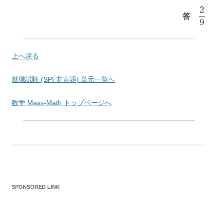
2
答
9
上へ戻る
就職試験 (SPI 非言語) 単元一覧へ
数学 Mass-Math トップページへ
SPONSORED LINK