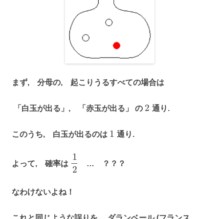
まず, 分母の, 起こりうるすべての場合は
2
「白玉が出る」, 「赤玉が出る」 の
通り.
1
このうち, 白玉が出るのは
通り.
1
よって, 確率は
… ？？？
2
なわけないよね！
これと同じような誤りを, ダランベール (フランス,