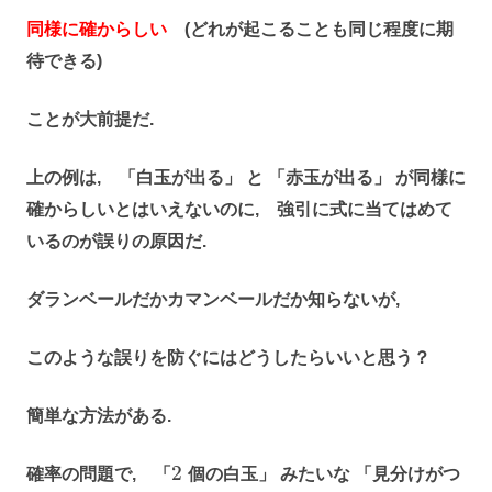
同様に確からしい
(どれが起こることも同じ程度に期
待できる)
ことが大前提だ.
上の例は, 「白玉が出る」 と 「赤玉が出る」 が同様に
確からしいとはいえないのに, 強引に式に当てはめて
いるのが誤りの原因だ.
ダランベールだかカマンベールだか知らないが,
このような誤りを防ぐにはどうしたらいいと思う？
簡単な方法がある.
2
確率の問題で, 「
個の白玉」 みたいな 「見分けがつ