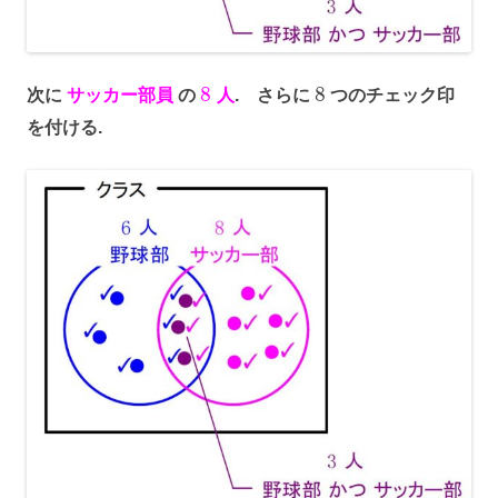
8
8
次に
サッカー部員
の
人
. さらに
つのチェック印
を付ける.