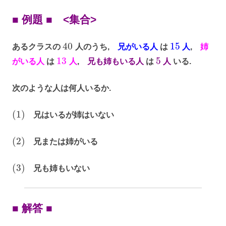
■ 例題 ■ <集合>
40
15
あるクラスの
人のうち,
兄がいる人
は
人
,
姉
13
5
がいる人
は
人
,
兄も姉もいる人
は
人
いる.
次のような人は何人いるか.
(
1
)
兄はいるが姉はいない
(
2
)
兄または姉がいる
(
3
)
兄も姉もいない
■ 解答 ■