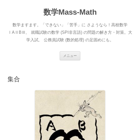
数学Mass-Math
数学ますます。「できない」「苦手」に さようなら！高校数学
ⅠAⅡBⅢ, 就職試験の数学 (SPI非言語) の問題の解き方・対策。大
学入試, 公務員試験 (数的処理) の足固めにも。
コ
メニュー
ン
テ
ン
ツ
へ
集合
ス
キ
ッ
プ