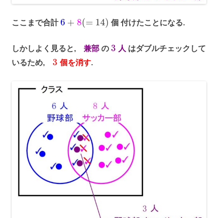
6
+
8
(
=
14
)
ここまで合計
個 付けたことになる.
3
しかしよく見ると,
兼部
の
人
はダブルチェックして
3
いるため,
個を消す
.