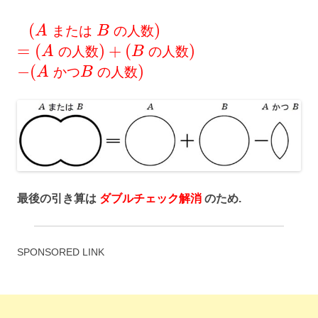
(
)
A
ま
た
は
B
の
人
数
=
(
)
+
(
)
A
の
人
数
B
の
人
数
−
(
)
A
か
つ
B
の
人
数
最後の引き算は
ダブルチェック解消
のため.
SPONSORED LINK