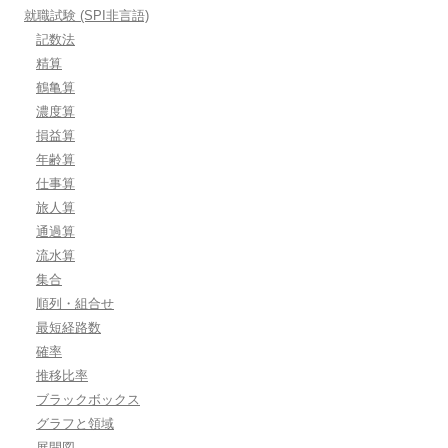
就職試験 (SPI非言語)
記数法
精算
鶴亀算
濃度算
損益算
年齢算
仕事算
旅人算
通過算
流水算
集合
順列・組合せ
最短経路数
確率
推移比率
ブラックボックス
グラフと領域
展開図