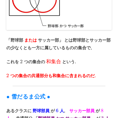
「野球部
または
サッカー部」 とは野球部とサッカー部
の少なくとも一方に属しているものの集合で,
2
和
集
合
これを
つの集合の
という.
2
つの集合の共通部分も和集合に含まれるのだ.
● 雪だるま公式 ●
6
8
あるクラスに
野球部員
が
人
,
サッカー部員
が