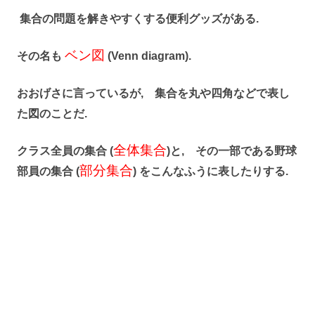
集合の問題を解きやすくする便利グッズがある.
ベ
ン
図
その名も
(Venn diagram).
おおげさに言っているが, 集合を丸や四角などで表し
た図のことだ.
全
体
集
合
クラス全員の集合 (
)と, その一部である野球
部
分
集
合
部員の集合 (
) をこんなふうに表したりする.