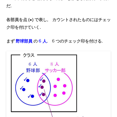
だ.
各部員を点 (●) で表し, カウントされたものにはチェッ
ク印を付けていく.
6
6
まず
野球部員
の
人
.
つのチェック印を付ける.